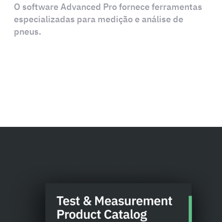
O software Advanced Pro fornece ferramentas
especializadas para medição e análise de
pneus.