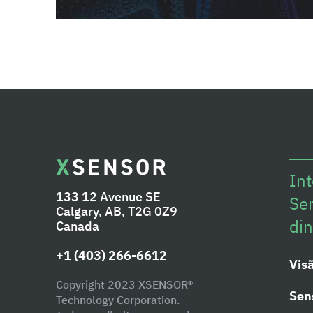
Int
133 12 Avenue SE
Se
Calgary, AB, T2G 0Z9
di
Canada
+1 (403) 266-6612
Visã
Copyright 2023 XSENSOR®
Sen
Technology Corporation.