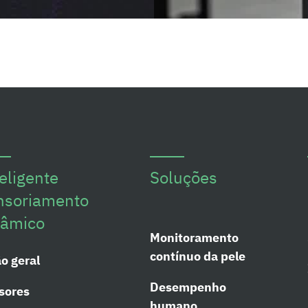
eligente
Soluções
nsoriamento
nâmico
Monitoramento
contínuo da pele
o geral
Desempenho
sores
humano