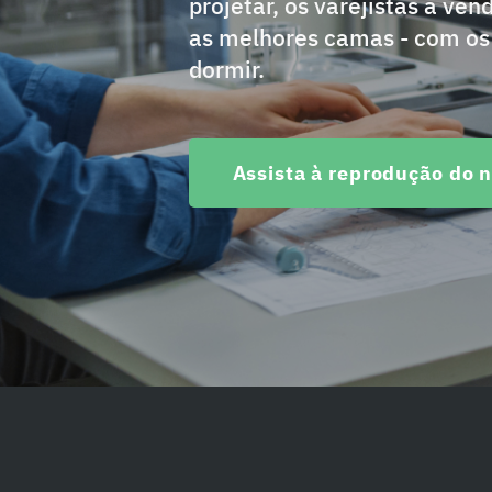
projetar, os varejistas a ve
as melhores camas - com os 
dormir.
Assista à reprodução do 