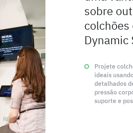
sobre out
colchões 
Dynamic 
Projete colc
ideais usand
detalhados d
pressão corpo
suporte e pos