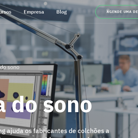
ursos
Empresa
Blog
AGENDE UMA D
 do sono
a do sono
ng ajuda os fabricantes de colchões a