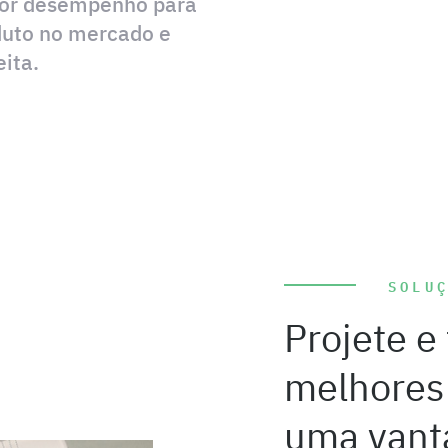
hor desempenho para
oduto no mercado e
ita.
SOLU
Projete e
melhores
uma vant